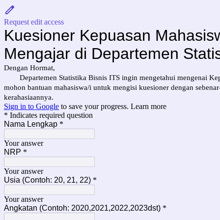
Request edit access
Kuesioner Kepuasan Mahasis
Mengajar di Departemen Statis
Dengan Hormat,
Departemen Statistika Bisnis ITS ingin mengetahui mengenai Ke
mohon bantuan mahasiswa/i untuk mengisi kuesioner dengan sebenar-b
kerahasiaannya.
Sign in to Google
to save your progress.
Learn more
* Indicates required question
Nama Lengkap
*
Your answer
NRP
*
Your answer
Usia (Contoh: 20, 21, 22)
*
Your answer
Angkatan (Contoh: 2020,2021,2022,2023dst)
*